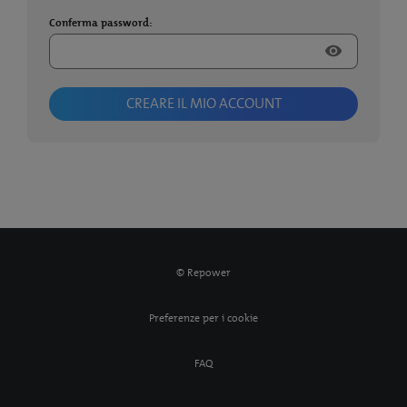
Conferma password:
visibility
CREARE IL MIO ACCOUNT
© Repower
Preferenze per i cookie
FAQ