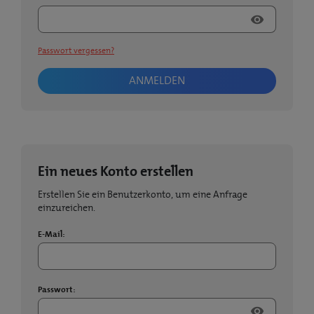
visibility
Passwort vergessen?
ANMELDEN
Ein neues Konto erstellen
Erstellen Sie ein Benutzerkonto, um eine Anfrage
einzureichen.
E-Mail:
Passwort:
visibility