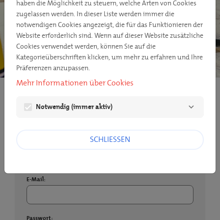
haben die Möglichkeit zu steuern, welche Arten von Cookies
zugelassen werden. In dieser Liste werden immer die
notwendigen Cookies angezeigt, die für das Funktionieren der
Website erforderlich sind. Wenn auf dieser Website zusätzliche
Cookies verwendet werden, können Sie auf die
Kategorieüberschriften klicken, um mehr zu erfahren und Ihre
Präferenzen anzupassen.
Mehr Informationen über Cookies
PERSÖNLICHE DATEN
Notwendig (immer aktiv)
Anmelden
SCHLIESSEN
Wenn Sie schon ein Repower Benutzerkonto haben,
geben Sie Ihre E-Mail-Adresse und Ihr Passwort ein.
E-Mail:
Passwort: