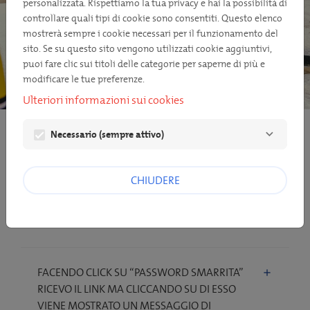
personalizzata. Rispettiamo la tua privacy e hai la possibilità di
controllare quali tipi di cookie sono consentiti. Questo elenco
mostrerà sempre i cookie necessari per il funzionamento del
sito. Se su questo sito vengono utilizzati cookie aggiuntivi,
puoi fare clic sui titoli delle categorie per saperne di più e
modificare le tue preferenze.
Ulteriori informazioni sui cookies
FAQ
Necessario (sempre attivo)
CHIUDERE
DOPO AVER CLICCATO SU "PASSWORD
SMARRITA" NON HO RICEVUTO NESSUNA
EMAIL CON UN LINK PER RECUPERARLA
FACENDO CLICK SU “PASSWORD SMARRITA”
RICEVO IL LINK MA CLICCANDO SU DI ESSO
VIENE MOSTRATO UN MESSAGGIO DI